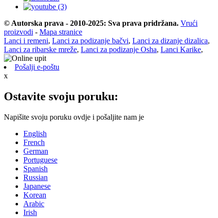
© Autorska prava - 2010-2025: Sva prava pridržana.
Vrući
proizvodi
-
Mapa stranice
Lanci i remeni
,
Lanci za podizanje bačvi
,
Lanci za dizanje dizalica
,
Lanci za ribarske mreže
,
Lanci za podizanje Osha
,
Lanci Karike
,
Pošalji e-poštu
x
Ostavite svoju poruku:
Napišite svoju poruku ovdje i pošaljite nam je
English
French
German
Portuguese
Spanish
Russian
Japanese
Korean
Arabic
Irish