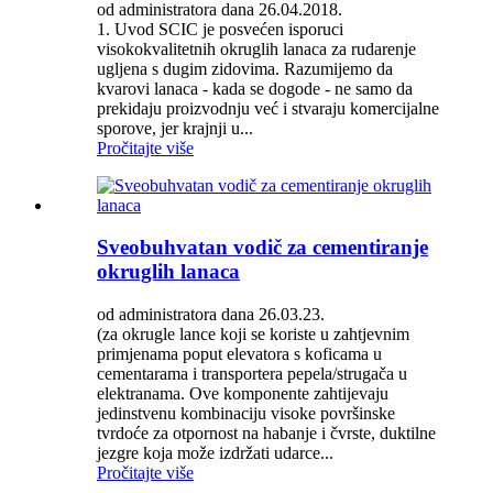
od administratora dana 26.04.2018.
1. Uvod SCIC je posvećen isporuci
visokokvalitetnih okruglih lanaca za rudarenje
ugljena s dugim zidovima. Razumijemo da
kvarovi lanaca - kada se dogode - ne samo da
prekidaju proizvodnju već i stvaraju komercijalne
sporove, jer krajnji u...
Pročitajte više
Sveobuhvatan vodič za cementiranje
okruglih lanaca
od administratora dana 26.03.23.
(za okrugle lance koji se koriste u zahtjevnim
primjenama poput elevatora s koficama u
cementarama i transportera pepela/strugača u
elektranama. Ove komponente zahtijevaju
jedinstvenu kombinaciju visoke površinske
tvrdoće za otpornost na habanje i čvrste, duktilne
jezgre koja može izdržati udarce...
Pročitajte više