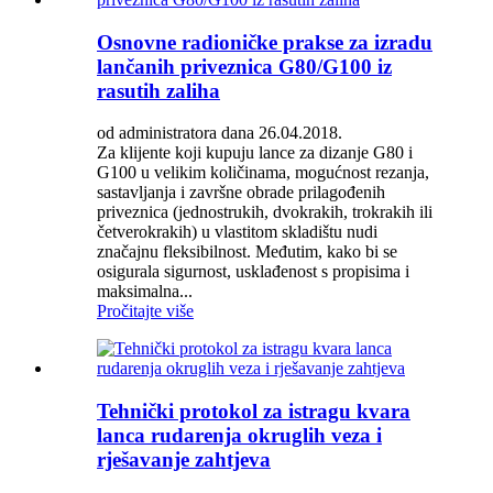
Osnovne radioničke prakse za izradu
lančanih priveznica G80/G100 iz
rasutih zaliha
od administratora dana 26.04.2018.
Za klijente koji kupuju lance za dizanje G80 i
G100 u velikim količinama, mogućnost rezanja,
sastavljanja i završne obrade prilagođenih
priveznica (jednostrukih, dvokrakih, trokrakih ili
četverokrakih) u vlastitom skladištu nudi
značajnu fleksibilnost. Međutim, kako bi se
osigurala sigurnost, usklađenost s propisima i
maksimalna...
Pročitajte više
Tehnički protokol za istragu kvara
lanca rudarenja okruglih veza i
rješavanje zahtjeva