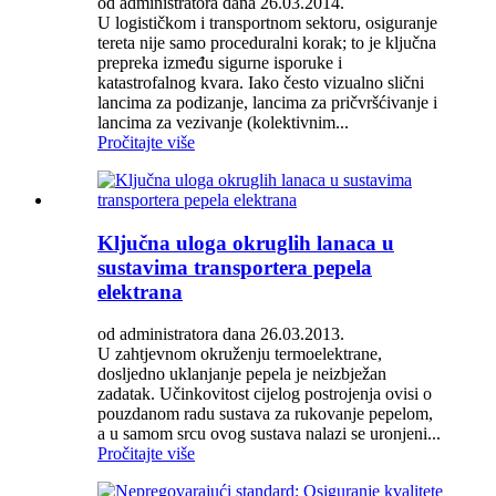
od administratora dana 26.03.2014.
U logističkom i transportnom sektoru, osiguranje
tereta nije samo proceduralni korak; to je ključna
prepreka između sigurne isporuke i
katastrofalnog kvara. Iako često vizualno slični
lancima za podizanje, lancima za pričvršćivanje i
lancima za vezivanje (kolektivnim...
Pročitajte više
Ključna uloga okruglih lanaca u
sustavima transportera pepela
elektrana
od administratora dana 26.03.2013.
U zahtjevnom okruženju termoelektrane,
dosljedno uklanjanje pepela je neizbježan
zadatak. Učinkovitost cijelog postrojenja ovisi o
pouzdanom radu sustava za rukovanje pepelom,
a u samom srcu ovog sustava nalazi se uronjeni...
Pročitajte više