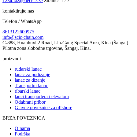
1
2
3
4
5
6
Sljedeće >
>>
Stranica 1 / 7
kontaktirajte nas
Telefon / WhatsApp
8613122600975
info@scic-chain.com
C-888, Huanhuxi 2 Road, Lin-Gang Special Area, Kina (Šangaj)
Pilotna zona slobodne trgovine, Šangaj, Kina.
proizvodi
rudarski lanac
lanac za podizanje
lanac za dizanje
Transportni lanac
ribarski lanac
lanci transportera i elevatora
Odabrani pribor
Glavne poveznice za offshore
BRZA POVEZNICA
O nama
Podrška