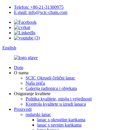
Telefon: +86-21-31300975
E-mail: info@scic-chain.com
English
Dom
O nama
SCIC Okrugli čelični lanac
Naša priča
Galerija radionica i objekata
Osiguranje kvalitete
Politika kvalitete, misija i vrijednosti
Kontrola kvalitete u izradi lanaca
Proizvodi
rudarski lanac
lanac s okruglim karikama
lanac s ravnim karikama