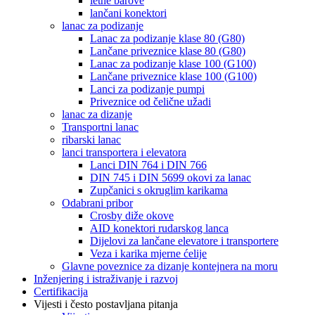
letne barove
lančani konektori
lanac za podizanje
Lanac za podizanje klase 80 (G80)
Lančane priveznice klase 80 (G80)
Lanac za podizanje klase 100 (G100)
Lančane priveznice klase 100 (G100)
Lanci za podizanje pumpi
Priveznice od čelične užadi
lanac za dizanje
Transportni lanac
ribarski lanac
lanci transportera i elevatora
Lanci DIN 764 i DIN 766
DIN 745 i DIN 5699 okovi za lanac
Zupčanici s okruglim karikama
Odabrani pribor
Crosby diže okove
AID konektori rudarskog lanca
Dijelovi za lančane elevatore i transportere
Veza i karika mjerne ćelije
Glavne poveznice za dizanje kontejnera na moru
Inženjering i istraživanje i razvoj
Certifikacija
Vijesti i često postavljana pitanja