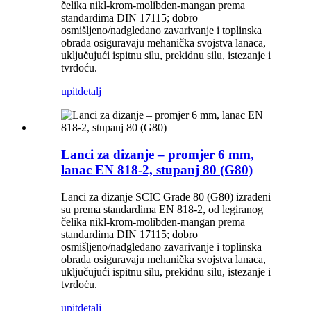
čelika nikl-krom-molibden-mangan prema
standardima DIN 17115; dobro
osmišljeno/nadgledano zavarivanje i toplinska
obrada osiguravaju mehanička svojstva lanaca,
uključujući ispitnu silu, prekidnu silu, istezanje i
tvrdoću.
upit
detalj
Lanci za dizanje – promjer 6 mm,
lanac EN 818-2, stupanj 80 (G80)
Lanci za dizanje SCIC Grade 80 (G80) izrađeni
su prema standardima EN 818-2, od legiranog
čelika nikl-krom-molibden-mangan prema
standardima DIN 17115; dobro
osmišljeno/nadgledano zavarivanje i toplinska
obrada osiguravaju mehanička svojstva lanaca,
uključujući ispitnu silu, prekidnu silu, istezanje i
tvrdoću.
upit
detalj