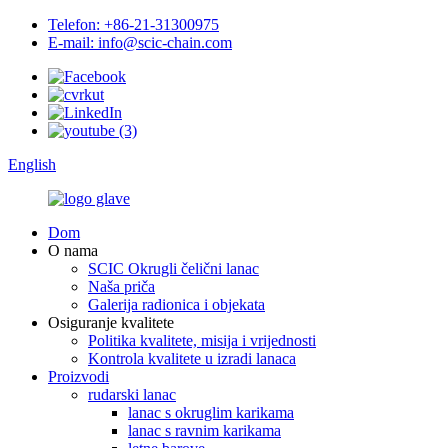
Telefon: +86-21-31300975
E-mail: info@scic-chain.com
English
Dom
O nama
SCIC Okrugli čelični lanac
Naša priča
Galerija radionica i objekata
Osiguranje kvalitete
Politika kvalitete, misija i vrijednosti
Kontrola kvalitete u izradi lanaca
Proizvodi
rudarski lanac
lanac s okruglim karikama
lanac s ravnim karikama