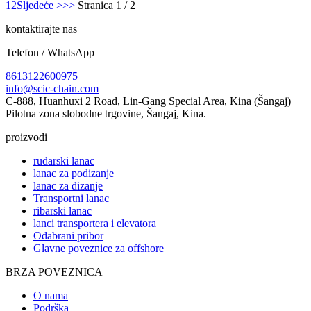
1
2
Sljedeće >
>>
Stranica 1 / 2
kontaktirajte nas
Telefon / WhatsApp
8613122600975
info@scic-chain.com
C-888, Huanhuxi 2 Road, Lin-Gang Special Area, Kina (Šangaj)
Pilotna zona slobodne trgovine, Šangaj, Kina.
proizvodi
rudarski lanac
lanac za podizanje
lanac za dizanje
Transportni lanac
ribarski lanac
lanci transportera i elevatora
Odabrani pribor
Glavne poveznice za offshore
BRZA POVEZNICA
O nama
Podrška