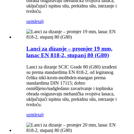
obrada osiguravaju mehanička svojstva lanaca,
uključujući ispitnu silu, prekidnu silu, istezanje i
tvrdoću.
upit
detalj
Lanci za dizanje – promjer 19 mm,
lanac EN 818-2, stupanj 80 (G80)
Lanci za dizanje SCIC Grade 80 (G80) izrađeni
su prema standardima EN 818-2, od legiranog
čelika nikl-krom-molibden-mangan prema
standardima DIN 17115; dobro
osmišljeno/nadgledano zavarivanje i toplinska
obrada osiguravaju mehanička svojstva lanaca,
uključujući ispitnu silu, prekidnu silu, istezanje i
tvrdoću.
upit
detalj