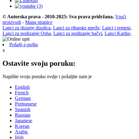
© Autorska prava - 2010-2025: Sva prava pridržana.
Vrući
proizvodi
-
Mapa stranice
Lanci za dizanje dizalica
,
Lanci za ribarske mreže
,
Lanci i remeni
,
Lanci za podizanje Osha
,
Lanci za podizanje bačvi
,
Lanci Karike
,
Pošalji e-poštu
x
Ostavite svoju poruku:
Napišite svoju poruku ovdje i pošaljite nam je
English
French
German
Portuguese
Spanish
Russian
Japanese
Korean
Arabic
Irish