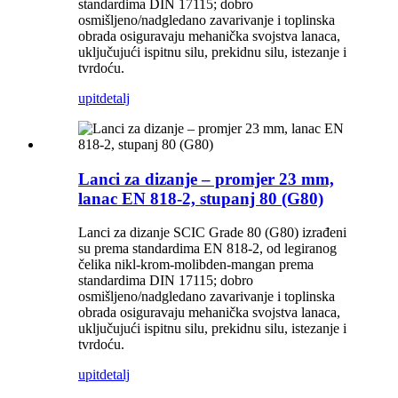
standardima DIN 17115; dobro
osmišljeno/nadgledano zavarivanje i toplinska
obrada osiguravaju mehanička svojstva lanaca,
uključujući ispitnu silu, prekidnu silu, istezanje i
tvrdoću.
upit
detalj
Lanci za dizanje – promjer 23 mm,
lanac EN 818-2, stupanj 80 (G80)
Lanci za dizanje SCIC Grade 80 (G80) izrađeni
su prema standardima EN 818-2, od legiranog
čelika nikl-krom-molibden-mangan prema
standardima DIN 17115; dobro
osmišljeno/nadgledano zavarivanje i toplinska
obrada osiguravaju mehanička svojstva lanaca,
uključujući ispitnu silu, prekidnu silu, istezanje i
tvrdoću.
upit
detalj