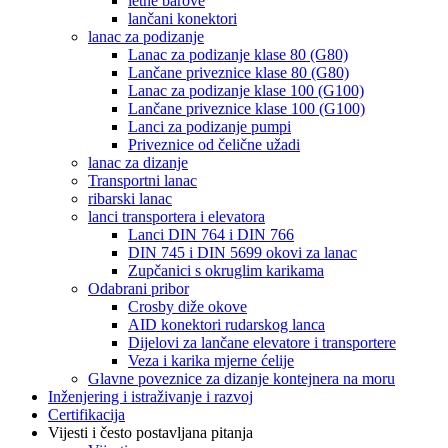
letne barove
lančani konektori
lanac za podizanje
Lanac za podizanje klase 80 (G80)
Lančane priveznice klase 80 (G80)
Lanac za podizanje klase 100 (G100)
Lančane priveznice klase 100 (G100)
Lanci za podizanje pumpi
Priveznice od čelične užadi
lanac za dizanje
Transportni lanac
ribarski lanac
lanci transportera i elevatora
Lanci DIN 764 i DIN 766
DIN 745 i DIN 5699 okovi za lanac
Zupčanici s okruglim karikama
Odabrani pribor
Crosby diže okove
AID konektori rudarskog lanca
Dijelovi za lančane elevatore i transportere
Veza i karika mjerne ćelije
Glavne poveznice za dizanje kontejnera na moru
Inženjering i istraživanje i razvoj
Certifikacija
Vijesti i često postavljana pitanja