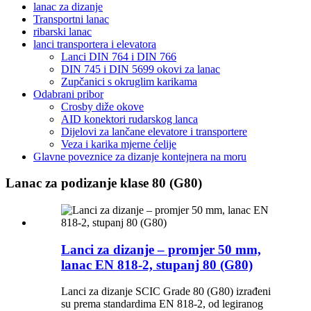
lanac za dizanje
Transportni lanac
ribarski lanac
lanci transportera i elevatora
Lanci DIN 764 i DIN 766
DIN 745 i DIN 5699 okovi za lanac
Zupčanici s okruglim karikama
Odabrani pribor
Crosby diže okove
AID konektori rudarskog lanca
Dijelovi za lančane elevatore i transportere
Veza i karika mjerne ćelije
Glavne poveznice za dizanje kontejnera na moru
Lanac za podizanje klase 80 (G80)
Lanci za dizanje – promjer 50 mm,
lanac EN 818-2, stupanj 80 (G80)
Lanci za dizanje SCIC Grade 80 (G80) izrađeni
su prema standardima EN 818-2, od legiranog