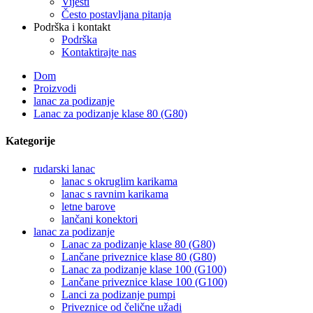
Vijesti
Često postavljana pitanja
Podrška i kontakt
Podrška
Kontaktirajte nas
Dom
Proizvodi
lanac za podizanje
Lanac za podizanje klase 80 (G80)
Kategorije
rudarski lanac
lanac s okruglim karikama
lanac s ravnim karikama
letne barove
lančani konektori
lanac za podizanje
Lanac za podizanje klase 80 (G80)
Lančane priveznice klase 80 (G80)
Lanac za podizanje klase 100 (G100)
Lančane priveznice klase 100 (G100)
Lanci za podizanje pumpi
Priveznice od čelične užadi